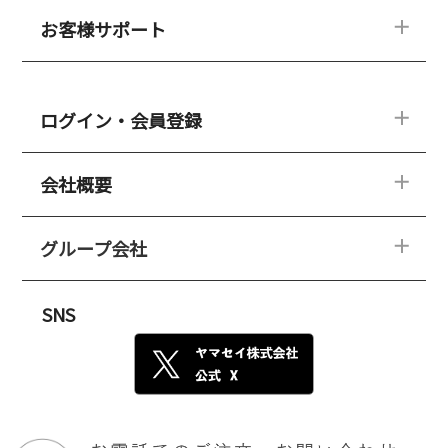
永くご愛用いただくために
ダニアレルゲンカット
お客様サポート
ダニゼロックこだわりの生地
クリーニングについて
新規入会キャンペーン
専門家の声
よくある質問
電話コンシェルジュ
ログイン・会員登録
コラム
資料請求
クリーニングサービス
会社概要
メルマガ
ログイン・会員登録
お客様の声
メルマガ
商品レビュー
新規入会キャンペーン
グループ会社
ごあいさつ
よくある質問
会員ランキングシステムについて
会社概要
お問い合わせ
楽天ペイ決済について
プライバシーポリシー
SNS
ご購入の案内
特定商取引について
サイトマップ