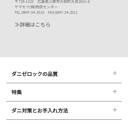
〒729-1323 広島県三原市大和町大具2015-6
ヤマセイ(株)物流センター
TEL.0847-34-2510 FAX.0847-34-2511
≫詳細はこちら
ダニゼロックの品質
特集
ダニゼロックの紹介
品質へのこだわり
選ばれる理由
ダニ対策とお手入れ方法
ダニ対策特集
Drダニゼロック
ダニゼロックが選ばれる理由
ダニゼロックHQ
専門家の声