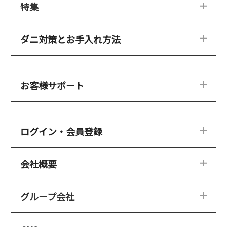
特集
ダニゼロックの紹介
品質へのこだわり
選ばれる理由
ダニ対策とお手入れ方法
ダニ対策特集
Drダニゼロック
ダニゼロックが選ばれる理由
ダニゼロックHQ
専門家の声
永くご愛用いただくために
ダニアレルゲンカット
お客様サポート
ダニゼロックこだわりの生地
クリーニングについて
新規入会キャンペーン
専門家の声
よくある質問
電話コンシェルジュ
ログイン・会員登録
コラム
資料請求
クリーニングサービス
会社概要
メルマガ
ログイン・会員登録
お客様の声
メルマガ
商品レビュー
新規入会キャンペーン
グループ会社
ごあいさつ
よくある質問
会員ランキングシステムについて
会社概要
お問い合わせ
楽天ペイ決済について
プライバシーポリシー