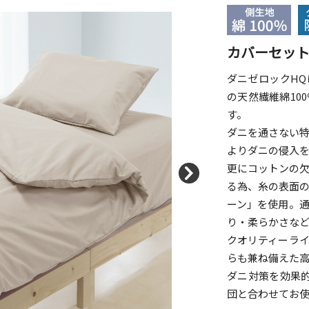
カバーセッ
ダニゼロックH
の天然繊維綿10
す。
ダニを通さない
よりダニの侵入
更にコットンの
る為、糸の表面
ーン」を使用。
り・柔らかさな
クオリティーラ
らも兼ね備えた
ダニ対策を効果
団と合わせてお