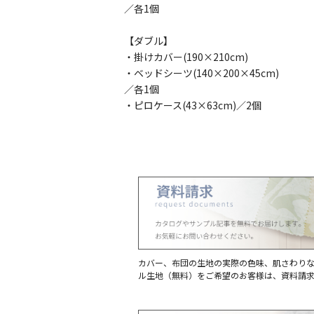
／各1個
【ダブル】
・掛けカバー(190×210cm)
・ベッドシーツ(140×200×45cm)
／各1個
・ピロケース(43×63cm)／2個
カバー、布団の生地の実際の色味、肌さわり
ル生地（無料）をご希望のお客様は、資料請