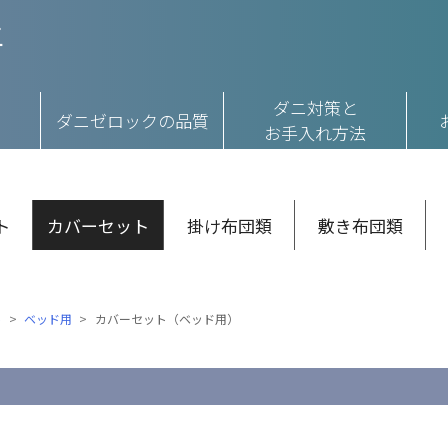
ダニ対策と
ダニゼロックの品質
お手入れ方法
ト
カバーセット
掛け布団類
敷き布団類
ト
ベッド用
カバーセット（ベッド用）