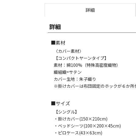
詳細
詳細
■素材
〈カバー素材〉
【コンパクトヤーンタイプ】
素材：綿100%（特殊高密度織物）
織組織=サテン
カバー生地：朱子織り
※掛けカバーは布団固定のホックが６か所
■サイズ
【シングル】
・掛けカバー(150×210cm)
・ベッドシーツ(100×200×45cm)
・ピロケース(43×63cm)