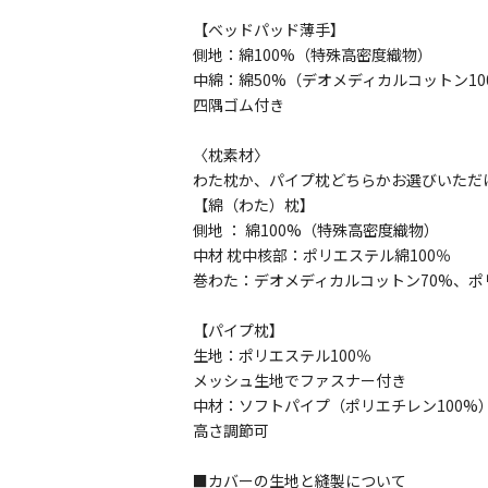
【ベッドパッド薄手】
側地：綿100%（特殊高密度織物）
中綿：綿50%（デオメディカルコットン10
四隅ゴム付き
〈枕素材〉
わた枕か、パイプ枕どちらかお選びいただ
【綿（わた）枕】
側地 ： 綿100%（特殊高密度織物）
中材 枕中核部：ポリエステル綿100％
巻わた：デオメディカルコットン70%、ポ
【パイプ枕】
生地：ポリエステル100％
メッシュ生地でファスナー付き
中材：ソフトパイプ（ポリエチレン100%
高さ調節可
■カバーの生地と縫製について