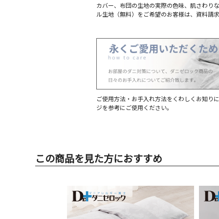
カバー、布団の生地の実際の色味、肌さわり
ル生地（無料）をご希望のお客様は、資料請
【ダブル】
・2枚合わせ掛け布団（190×210cm）
（中綿量）合掛け：1.2kg 肌掛け：0.6kg
（総重量）合掛け：3.17kg 肌掛け：2.57
・ベッドパッド(140×200cm 中綿0.7kg)
・肌掛け(190×210cm 中綿0.7kg)
・わた枕＜大＞(43×63cm 中綿0.5kg)
orパイプ枕(43×63cm 中身2.1kg)
ご使用方法・お手入れ方法をくわしくお知り
ジを参考にご使用ください。
・掛けカバー(190×210cm)
・ベッドシーツ(140×200×25cm)
・枕カバー＜大＞(43×63cm)
／各1個（枕、枕カバーは各2個)
この商品を見た方におすすめ