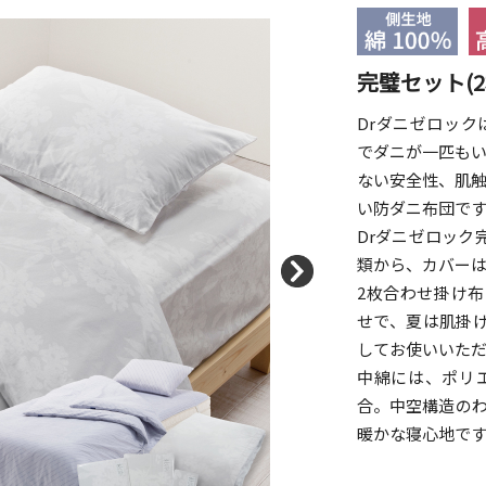
完璧セット(
Drダニゼロッ
でダニが一匹も
ない安全性、肌
い防ダニ布団で
Drダニゼロック
類から、カバー
2枚合わせ掛け
せで、夏は肌掛
してお使いいた
中綿には、ポリ
合。中空構造の
暖かな寝心地で