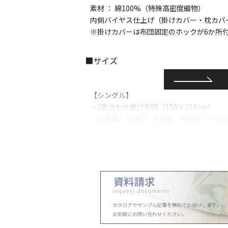
素材 ： 綿100%（特殊高密度織物）
内側バイヤス仕上げ（掛けカバー・枕カバ
※掛けカバーは布団固定のホックが6か所
■サイズ
【シングル】
・2枚合わせ掛け布団（150×210cm）
（中綿量）合掛け：1.0kg 肌掛け：0.4kg
（総重量）合掛け：2.5kg 肌掛け：1.9kg
・ベッドパッド(100×200cm 中綿0.5kg)
・肌掛け(150×210cm 中綿0.6kg)
・わた枕＜大＞(43×63cm 中綿0.5kg)
orパイプ枕(43×63cm 中身2.1kg)
・掛けカバー(150×210cm)
・ベッドシーツ(100×200×25cm)
・枕カバー＜大＞(43×63cm)
／各1個