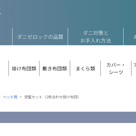
ダニ対策と
ダニゼロックの品質
お手入れ方法
ー
カバー・
掛け布団類
敷き布団類
まくら類
ト
シーツ
ベッド用
完璧セット（2枚合わせ掛け布団）