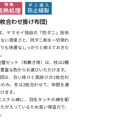
2枚合わせ掛け布団)
クは、ヤマセイ独自の『防ダニ』技術
いない清潔さと、防ダニ剤を一切使わ
触りも快適なしっかりと揃えておきた
す。
完璧セット（和敷き用）は、枕は2種
は豊富な色からお選びいただけます。
布団は、合い掛けと肌掛けの2枚合わ
けのみ、冬は2枚合わせて、年間を通
だけます。
エステル綿に、羽毛タッチの綿を配
わたが入っているため高い保温力で、
す。