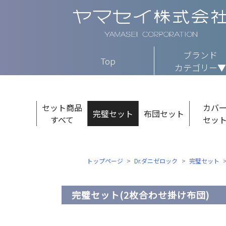
ブランド
Top
カテゴリー▼
セット商品
カバ
完璧セット
布団セット
すべて
セッ
トップページ
Dr.ダニゼロック
完璧セット
完璧セット(2枚合わせ掛け布団)