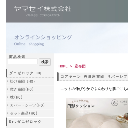
商品検索
HOME
>
座布団
ダニゼロック.HQ
コアヤーン 円形座布団 リバーシブル
掛け布団（HQ）
ニットの伸びやかでふんわりな肌ごこち
敷き布団(HQ)
枕(HQ)
カバー・シーツ(HQ)
セット商品(HQ)
Dr.ダニゼロック