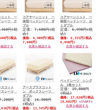
ンニット 一
コアヤーンニット 一
コアヤーンニット 一
ドシーツ ク
体型ベッドシーツ ダ
体型ベッドシーツ セ
ブル
ミダブル
,360円(税
定価:
7,600円(税
定価:
6,990円(税
込)
込)
600円
(税込
価格:
6,909円
(税込
価格:
6,355円
(税込
7,600円)
6,990円)
を確認する
在庫を確認する
在庫を確認する
ベッドシーツ シング
ル 2枚セット
ラスコット
アースプラスコット
定価:
19,800円
クスシーツ
ン ボックスシーツ
(税込)
ダブル
価格:
17,820円
(税込
7,200円
定価:
14,900円
19,602円)
<1%OFF>
(税込)
在庫を確認する
,636円
(税込
価格:
13,545円
(税込