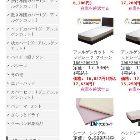
掛け布団カバー(ダニアレ
6,200円)
17,200円
ルゲンカット)
在庫を確認する
在庫
敷き布団カバー(ダニアレ
ルゲンカット)
ベッドカバー(ダニアレル
ゲンカット)
枕カバー(ダニアレルゲン
カット)
アレルゲンカット ベ
アレルゲ
ハイドロ銀チタン
ッドシーツ クイーン
ッドシー
160*200*25
100*200
パシーマ
定価:
17,630円
定価:
1
(税込)
(税込)
その他
価格:
16,027円
(税込
価格:
12
エアーパッド
17,630円)
13,250円
在庫を確認する
在庫
カバーセット(ダニアレル
ゲンカット)
パシーマ セット
さらっとドライ
クーポン対象商品
シーツ シングル
ベットシ
定価:
9,900円(税
ン