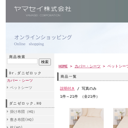
商品検索
HOME
>
カバー・シーツ
> ベットシー
Dr.ダニゼロック
商品一覧
カバー・シーツ
ベットシーツ
説明付き
/ 写真のみ
1件～21件 （全21件）
ダニゼロック.HQ
掛け布団（HQ）
敷き布団(HQ)
枕(HQ)