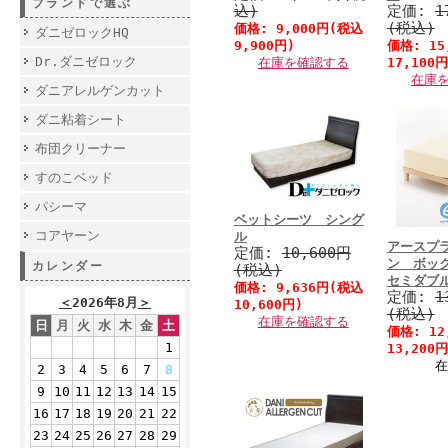
ブランドで選ぶ
込)
定価:
1
(税込)
価格:
9,000円
(税込
ダニゼロックHQ
9,900円)
価格:
15
Dr.ダニゼロック
在庫を確認する
17,100円
在庫
ダニアレルゲンカット
ダニ粘着シート
布団クリーナー
すのこベッド
パシーマ
ベットシーツ シング
コアヤーン
ル
アースプ
定価:
10,600円
ン ボッ
カレンダー
(税込)
セミダブ
価格:
9,636円
(税込
定価:
1
＜
2026年8月
＞
10,600円)
(税込)
在庫を確認する
日
月
火
水
木
金
土
価格:
12
1
13,200円
在
2
3
4
5
6
7
8
9
10
11
12
13
14
15
16
17
18
19
20
21
22
23
24
25
26
27
28
29