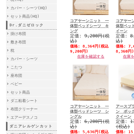
カバー・シーツ(HQ)
セット商品(HQ)
コアヤーンニット 一
コアヤー
Dr.ダニゼロック
体型ベッドシーツ キ
体型ベッ
ング
イーン
掛け布団
定価:
9,200円(税
定価:
8
込)
込)
敷き布団
価格:
8,364円
(税込
価格:
7,
枕
9,200円)
8,360円)
在庫を確認する
在庫
カバー・シーツ
こたつ
座布団
ベビー
セット商品
ダニ粘着シート
コアヤーンニット 一
アースプ
布団クリーナー
体型ベッドシーツ シ
ン ボッ
ングル
クイーン
エアーデスノコ
定価:
6,200円(税
定価:
1
込)
(税込)
ダニアレルゲンカット
価格:
5,636円
(税込
価格:
15