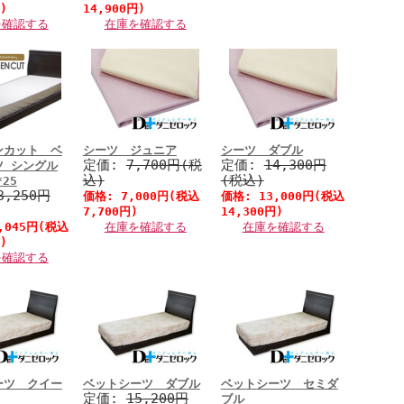
)
14,900円)
を確認する
在庫を確認する
ンカット ベ
シーツ ジュニア
シーツ ダブル
定価:
7,700円(税
定価:
14,300円
ツ シングル
込)
(税込)
*25
3,250円
価格:
7,000円
(税込
価格:
13,000円
(税込
7,700円)
14,300円)
,045円
(税込
在庫を確認する
在庫を確認する
)
を確認する
ーツ クイー
ベットシーツ ダブル
ベットシーツ セミダ
定価:
15,200円
ブル