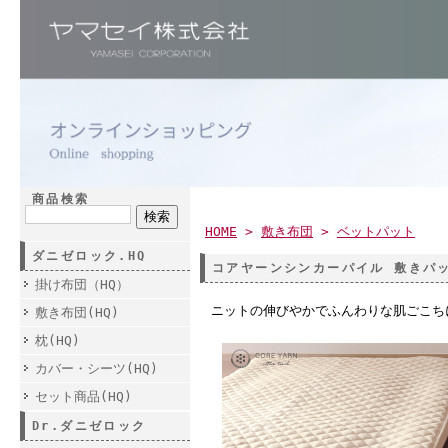
商品検索
HOME
>
敷き布団
>
ベットパット
ダニゼロック.HQ
コアヤーンシンカーパイル 敷きパ
掛け布団（HQ）
ニットの伸びやかでふんわりな肌ごこち
敷き布団(HQ)
枕(HQ)
カバー・シーツ(HQ)
セット商品(HQ)
Dr.ダニゼロック