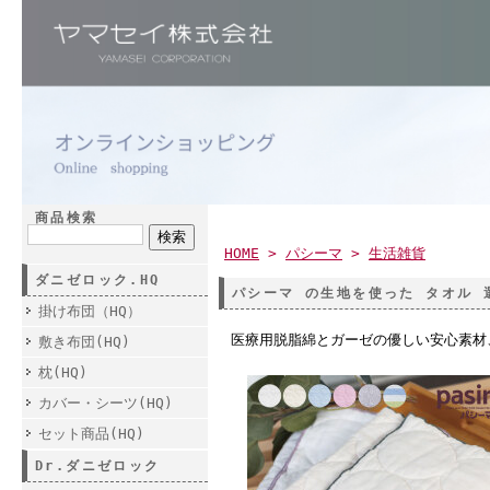
商品検索
HOME
>
パシーマ
>
生活雑貨
ダニゼロック.HQ
パシーマ の生地を使った タオル 
掛け布団（HQ）
医療用脱脂綿とガーゼの優しい安心素材
敷き布団(HQ)
枕(HQ)
カバー・シーツ(HQ)
セット商品(HQ)
Dr.ダニゼロック