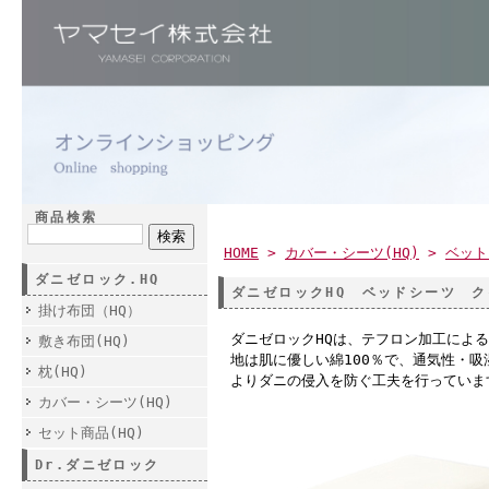
商品検索
HOME
>
カバー・シーツ(HQ)
>
ベット
ダニゼロック.HQ
ダニゼロックHQ ベッドシーツ 
掛け布団（HQ）
ダニゼロックHQは、テフロン加工によ
敷き布団(HQ)
地は肌に優しい綿100％で、通気性・
枕(HQ)
よりダニの侵入を防ぐ工夫を行っていま
カバー・シーツ(HQ)
セット商品(HQ)
Dr.ダニゼロック