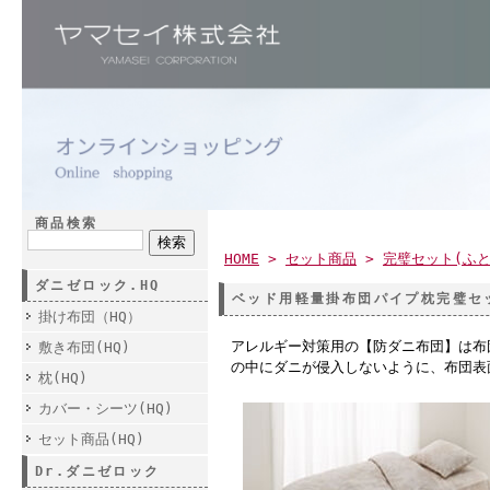
商品検索
HOME
>
セット商品
>
完璧セット(ふ
ダニゼロック.HQ
ベッド用軽量掛布団パイプ枕完璧
掛け布団（HQ）
アレルギー対策用の【防ダニ布団】は布
敷き布団(HQ)
の中にダニが侵入しないように、布団表
枕(HQ)
カバー・シーツ(HQ)
セット商品(HQ)
Dr.ダニゼロック