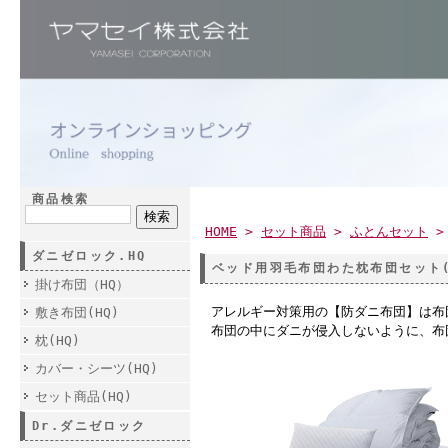
商品検索
HOME
>
セット商品
>
ふとんセット
ダニゼロック.HQ
ベッド用羽毛布団わた枕布団セット
掛け布団（HQ）
アレルギー対策用の【防ダニ布団】は布
敷き布団(HQ)
布団の中にダニが侵入しないように、布
枕(HQ)
カバー・シーツ(HQ)
セット商品(HQ)
Dr.ダニゼロック