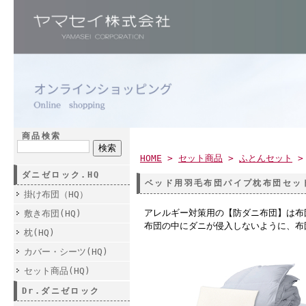
商品検索
HOME
>
セット商品
>
ふとんセット
ダニゼロック.HQ
ベッド用羽毛布団パイプ枕布団セッ
掛け布団（HQ）
アレルギー対策用の【防ダニ布団】は布
敷き布団(HQ)
布団の中にダニが侵入しないように、布
枕(HQ)
カバー・シーツ(HQ)
セット商品(HQ)
Dr.ダニゼロック