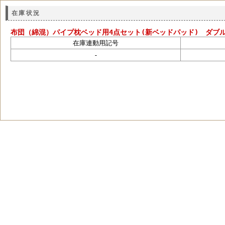
在庫状況
布団（綿混）パイプ枕ベッド用4点セット(新ベッドパッド) ダブ
在庫連動用記号
-